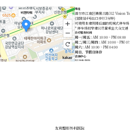
地址
비젼타워
首尔市江南区德黑兰路312 Vision To
(宣陵站4号出口步行3分钟)
可使用本建筑楼后面的机械式停车场
* 停车场较窄建议尽量乘坐大众交通
诊疗服务时间
周一/周五 :
AM 10:00 ~ PM 08:00
周二/周三/周四 :
AM 10:00 ~ PM 07
周六 :
AM 10:00 ~ PM 04:00
周日、节假日休诊
咨询中心
02-3446-0606
로드뷰
길찾기
지도 크게 보기
友利整形外科医院