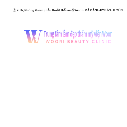
ⓒ 2019, Phòng khám phẫu thuật thẩm mỹ Woori. ĐÃ ĐĂNG KÝ BẢN QUYỀN.