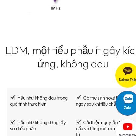
LDM, một tiểu phẫu ít gây kíc
ứng, không đau
Kakao Talk
Hầu như không đau trong
Có thể sinh hoạt hàng ngà
quá trình thực hiện
ngay sau khi tiểu phẫu
Zalo
Hầu như không sưng tấy
Cải thiện ngay lập tức kết
sau tiểu phẫu
cấu và tông màu da sau khi đi
trị
WOORI T