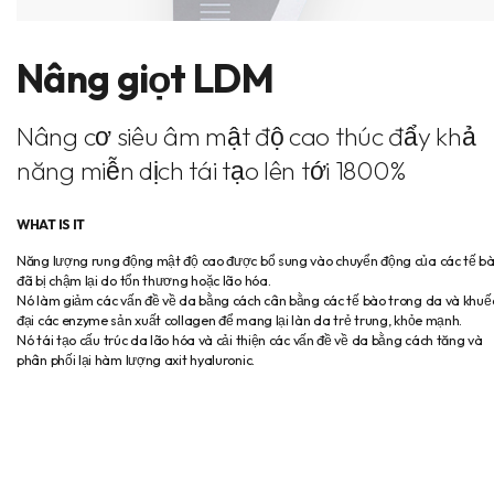
Nâng giọt LDM
Nâng cơ siêu âm mật độ cao thúc đẩy khả
năng miễn dịch tái tạo lên tới 1800%
WHAT IS IT
Năng lượng rung động mật độ cao được bổ sung vào chuyển động của các tế b
đã bị chậm lại do tổn thương hoặc lão hóa.
Nó làm giảm các vấn đề về da bằng cách cân bằng các tế bào trong da và khuế
đại các enzyme sản xuất collagen để mang lại làn da trẻ trung, khỏe mạnh.
Nó tái tạo cấu trúc da lão hóa và cải thiện các vấn đề về da bằng cách tăng và
phân phối lại hàm lượng axit hyaluronic.