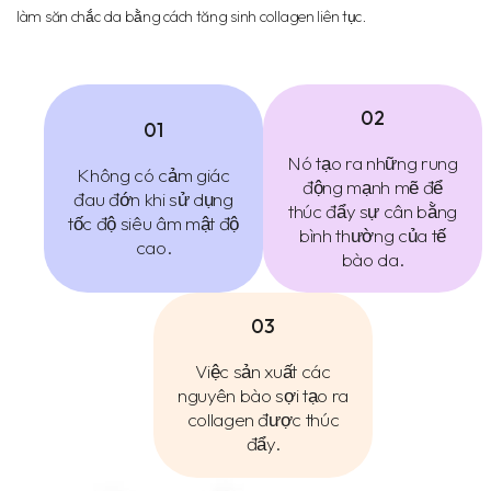
làm săn chắc da bằng cách tăng sinh collagen liên tục.
02
01
Nó tạo ra những rung
Không có cảm giác
động mạnh mẽ để
đau đớn khi sử dụng
thúc đẩy sự cân bằng
tốc độ siêu âm mật độ
bình thường của tế
cao.
bào da.
03
Việc sản xuất các
nguyên bào sợi tạo ra
collagen được thúc
đẩy.