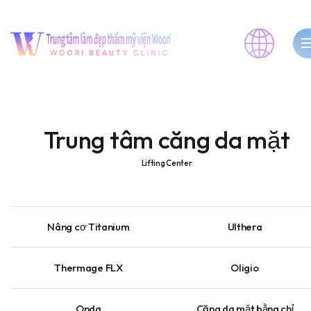
Trung tâm căng da mặt
Lifting Center
Nâng cơ Titanium
Ulthera
Thermage FLX
Oligio
Onda
Căng da mặt bằng chỉ