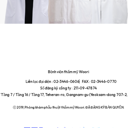
Bệnh viện thẩm mỹ Woori
Liên lạc đại diện : 02-3446-0606
FAX : 02-3446-0770
Số đăng ký công ty : 211-09-47874
/ Tầng 7 / Tầng 16 / Tầng 17, Teheran-ro, Gangnam-gu (Yeoksam-dong 707-2, 
ⓒ 2019, Phòng khám phẫu thuật thẩm mỹ Woori. ĐÃ ĐĂNG KÝ BẢN QUYỀN.