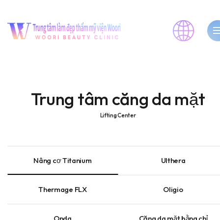
Trung tâm căng da mặt
Lifting Center
Nâng cơ Titanium
Ulthera
Thermage FLX
Oligio
Onda
Căng da mặt bằng chỉ