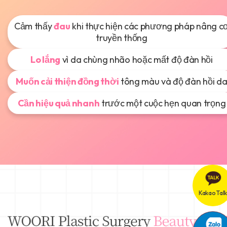
Cảm thấy
đau
khi thực hiện các phương pháp nâng c
truyền thống
Lo lắng
vì da chùng nhão hoặc mất độ đàn hồi
Muốn cải thiện đồng thời
tông màu và độ đàn hồi d
Cần hiệu quả nhanh
trước một cuộc hẹn quan trọng
Kakao Talk