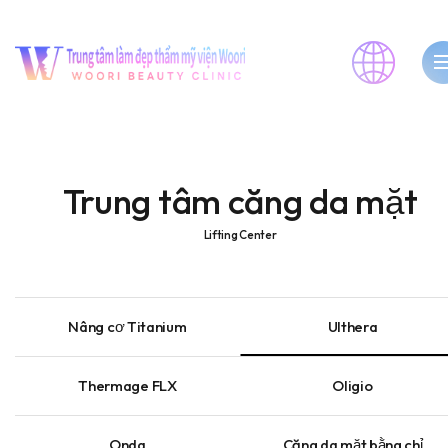
Trung tâm căng da mặt
Lifting Center
Nâng cơ Titanium
Ulthera
Thermage FLX
Oligio
Onda
Căng da mặt bằng chỉ