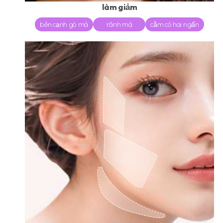
làm giảm
bên cạnh gò má
rãnh má
cằm có hai ngấn