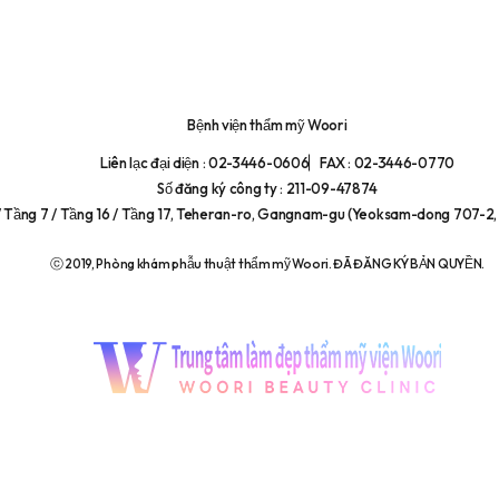
Bệnh viện thẩm mỹ Woori
Liên lạc đại diện : 02-3446-0606
FAX : 02-3446-0770
Số đăng ký công ty : 211-09-47874
/ Tầng 7 / Tầng 16 / Tầng 17, Teheran-ro, Gangnam-gu (Yeoksam-dong 707-2, 
ⓒ 2019, Phòng khám phẫu thuật thẩm mỹ Woori. ĐÃ ĐĂNG KÝ BẢN QUYỀN.