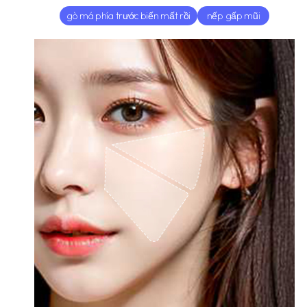
gò má phía trước biến mất rồi
nếp gấp mũi