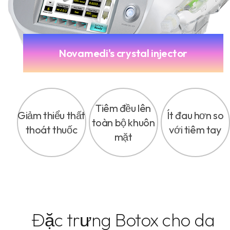
Novamedi's crystal injector
Tiêm đều lên
Giảm thiểu thất
Ít đau hơn so
toàn bộ khuôn
thoát thuốc
với tiêm tay
mặt
Đặc trưng Botox cho da