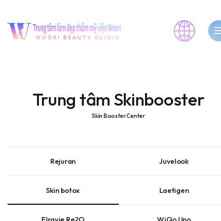
Trung tâm Skinbooster
Skin Booster Center
Rejuran
Juvelook
Skin botox
Laetigen
Elravie Re2O
WiQo Uno