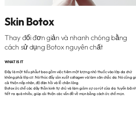
Skin Botox
Thay đổi đơn giản và nhanh chóng bằng
cách sử dụng Botox nguyên chất
WHAT IS IT
Đây là một tiểu phẫut bao gồm việc tiêm một lượng nhỏ thuốc vào lớp da chứ
không phải lớp cơ. Nó thúc đẩy sản xuất collagen và làm săn chắc da. Nó cũng g
cải thiện nếp nhăn, độ đàn hồi và lỗ chân lông.
Botox ức chế các dây thần kinh tự chủ và làm giảm sự co rút của da. tuyến bã n
tiết ra quá nhiều, giúp cải thiện các vấn đề về mụn bằng cách ức chế mụn.