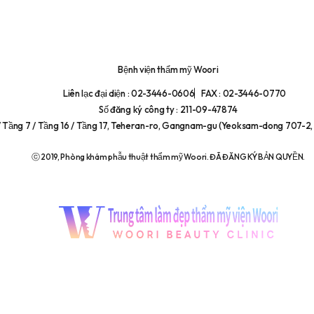
Bệnh viện thẩm mỹ Woori
Liên lạc đại diện : 02-3446-0606
FAX : 02-3446-0770
Số đăng ký công ty : 211-09-47874
/ Tầng 7 / Tầng 16 / Tầng 17, Teheran-ro, Gangnam-gu (Yeoksam-dong 707-2, 
ⓒ 2019, Phòng khám phẫu thuật thẩm mỹ Woori. ĐÃ ĐĂNG KÝ BẢN QUYỀN.