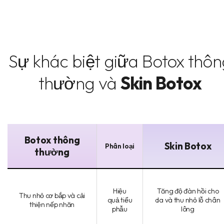
Sự khác biệt giữa Botox thôn
thường và
Skin Botox
Botox thông
Skin Botox
Phân loại
thường
Hiệu
Tăng độ đàn hồi cho
Thu nhỏ cơ bắp và cải
quả tiểu
da và thu nhỏ lỗ chân
thiện nếp nhăn
phẫu
lông