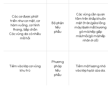
Các vùng cần quan
Các cơ được phát
tâm trên khắp khuôn
triển như cơ mặt, cơ
Bộ phận
mặt (trán/giữa lông
hàm vuông, cơ hình
tiểu
mày/dưới mắt/xương
thang, bắp chân
phẫu
gò má/nếp gấp
Các vùng da có nhiều
mũi/môi/gò má/nếp
mồ hôi
nhăn ở cổ)
Phương
Tiêm vào lớp cơ vùng
pháp
Tiêm một lượng nhỏ
khu trú
tiểu
vào lớp hạ bì của da.
phẫu